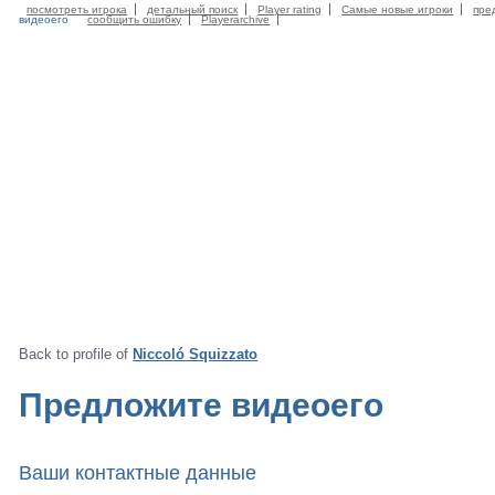
посмотреть игрока
детальный поиск
Player rating
Самые новые игроки
пре
видеоего
сообщить ошибку
Playerarchive
Back to profile of
Niccoló Squizzato
Предложите видеоего
Ваши контактные данные