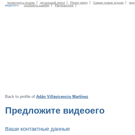
посмотреть игрока
детальный поиск
Player rating
Самые новые игроки
пре
видеоего
сообщить ошибку
Playerarchive
Back to profile of
Adán Villavicencio Martínez
Предложите видеоего
Ваши контактные данные