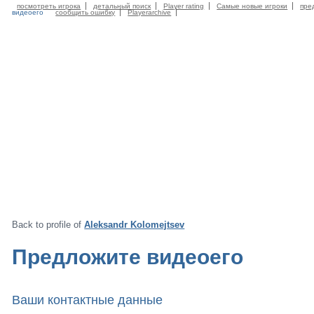
посмотреть игрока
детальный поиск
Player rating
Самые новые игроки
пре
видеоего
сообщить ошибку
Playerarchive
Back to profile of
Aleksandr Kolomejtsev
Предложите видеоего
Ваши контактные данные