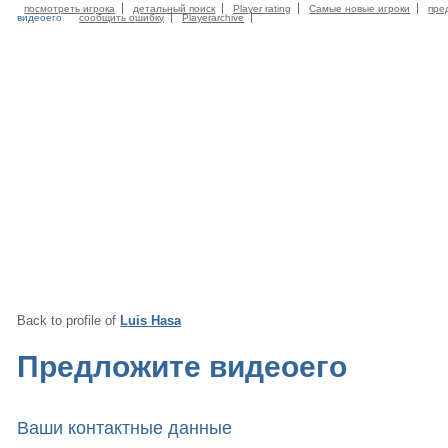
посмотреть игрока
детальный поиск
Player rating
Самые новые игроки
пре
видеоего
сообщить ошибку
Playerarchive
Back to profile of
Luis Hasa
Предложите видеоего
Ваши контактные данные