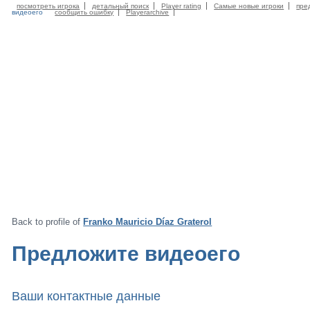
посмотреть игрока
детальный поиск
Player rating
Самые новые игроки
пре
видеоего
сообщить ошибку
Playerarchive
Back to profile of
Franko Mauricio Díaz Graterol
Предложите видеоего
Ваши контактные данные