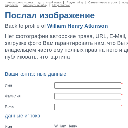
посмотреть игрока
детальный поиск
Player rating
Самые новые игроки
пре
видеоего
сообщить ошибку
Playerarchive
Послал изображение
Back to profile of
William Henry Atkinson
Нет фотографии авторские права, URL, E-Mail
загрузке фото Вам гарантировать нам, что Вы 
владельцем часто ему полных прав на него и 
публиковать, что картина
Ваши контактные данные
*
Имя
*
Фамилия
*
E-mail
данные игрока
William Henry
Имя