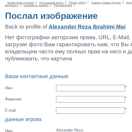
посмотреть игрока
детальный поиск
Player rating
Самые новые игроки
пре
видеоего
сообщить ошибку
Playerarchive
Послал изображение
Back to profile of
Alexander Reza Ibrahimi Mai
Нет фотографии авторские права, URL, E-Mail
загрузке фото Вам гарантировать нам, что Вы 
владельцем часто ему полных прав на него и 
публиковать, что картина
Ваши контактные данные
*
Имя
*
Фамилия
*
E-mail
данные игрока
Alexander Reza
Имя