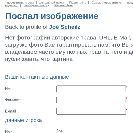
посмотреть игрока
детальный поиск
Player rating
Самые новые игроки
пре
видеоего
сообщить ошибку
Playerarchive
Послал изображение
Back to profile of
Joé Scheilz
Нет фотографии авторские права, URL, E-Mail
загрузке фото Вам гарантировать нам, что Вы 
владельцем часто ему полных прав на него и 
публиковать, что картина
Ваши контактные данные
*
Имя
*
Фамилия
*
E-mail
данные игрока
Joé
Имя