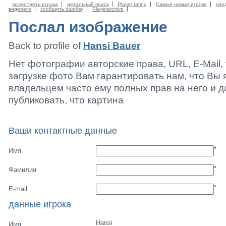
посмотреть игрока
детальный поиск
Player rating
Самые новые игроки
пре
видеоего
сообщить ошибку
Playerarchive
Послал изображение
Back to profile of
Hansi Bauer
Нет фотографии авторские права, URL, E-Mail
загрузке фото Вам гарантировать нам, что Вы 
владельцем часто ему полных прав на него и 
публиковать, что картина
Ваши контактные данные
*
Имя
*
Фамилия
*
E-mail
данные игрока
Hansi
Имя