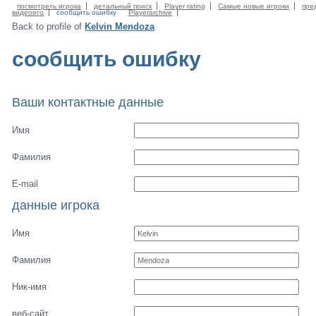
посмотреть игрока
детальный поиск
Player rating
Самые новые игроки
пре
видеоего
сообщить ошибку
Playerarchive
Back to profile of
Kelvin Mendoza
сообщить ошибку
Ваши контактные данные
Имя
Фамилия
E-mail
данные игрока
Имя
Фамилия
Ник-имя
веб-сайт