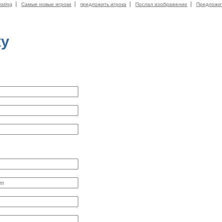
rating
Самые новые игроки
предложить игрока
Послал изображение
Предложи
ку