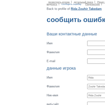
посмотреть игрока
детальный поиск
Player 
видеоего
сообщить ошибку
Playerarchive
Back to profile of
Rida Zouhir Takedam
сообщить ошиб
Ваши контактные данные
Имя
Фамилия
E-mail
данные игрока
Имя
Фамилия
Ник-имя
веб-сайт