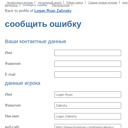
посмотреть игрока
детальный поиск
Player rating
Самые новые игроки
пре
видеоего
сообщить ошибку
Playerarchive
Back to profile of
Logan Ryan Zalinsky
сообщить ошибку
Ваши контактные данные
Имя
Фамилия
E-mail
данные игрока
Имя
Фамилия
Ник-имя
веб-сайт