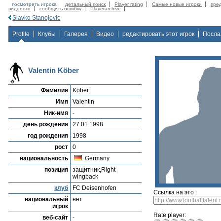
посмотреть игрока
детальный поиск
Player rating
Самые новые игроки
пре
видеоего
сообщить ошибку
Playerarchive
Slavko Stanojevic
Profile
Клубы
Галерея
Видео
редактировать этот игрок
Посла
Valentin Köber
Фамилия
Köber
Имя
Valentin
Ник-имя
-
день рождения
27.01.1998
год рождения
1998
рост
0
национальность
Germany
позиция
защитник,Right
wingback
клуб
FC Deisenhofen
Ссылка на это :
национальный
нет
игрок
Rate player:
веб-сайт
-