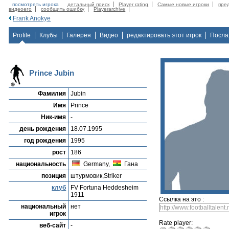
посмотреть игрока
детальный поиск
Player rating
Самые новые игроки
пре
видеоего
сообщить ошибку
Playerarchive
Frank Anokye
Profile
Клубы
Галерея
Видео
редактировать этот игрок
Посла
Prince Jubin
Фамилия
Jubin
Имя
Prince
Ник-имя
-
день рождения
18.07.1995
год рождения
1995
рост
186
национальность
Germany,
Гана
позиция
штурмовик,Striker
клуб
FV Fortuna Heddesheim
1911
Ссылка на это :
национальный
нет
игрок
Rate player:
веб-сайт
-