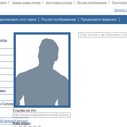
rating
Самые новые игроки
предложить игрока
Послал изображение
Предложи
Spyros
дактировать этот игрок
Послал изображение
Предложите видеоего
orta
ates
es Concepción
Ссылка на это :
m/EstebanKirkman/
Rate player: