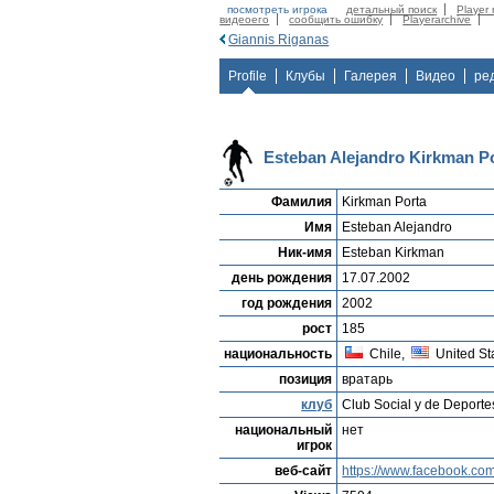
посмотреть игрока
детальный поиск
Player 
видеоего
сообщить ошибку
Playerarchive
Giannis Riganas
Profile
Клубы
Галерея
Видео
ре
Esteban Alejandro Kirkman P
Фамилия
Kirkman Porta
Имя
Esteban Alejandro
Ник-имя
Esteban Kirkman
день рождения
17.07.2002
год рождения
2002
рост
185
национальность
Chile,
United St
позиция
вратарь
клуб
Club Social y de Deport
национальный
нет
игрок
веб-сайт
https://www.facebook.co