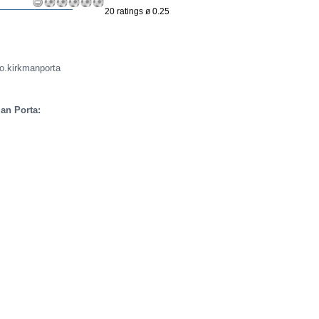
20 ratings ø 0.25
o.kirkmanporta
an Porta: