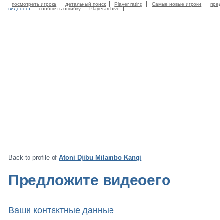
посмотреть игрока
детальный поиск
Player rating
Самые новые игроки
пре
видеоего
сообщить ошибку
Playerarchive
Back to profile of
Atoni Djibu Milambo Kangi
Предложите видеоего
Ваши контактные данные