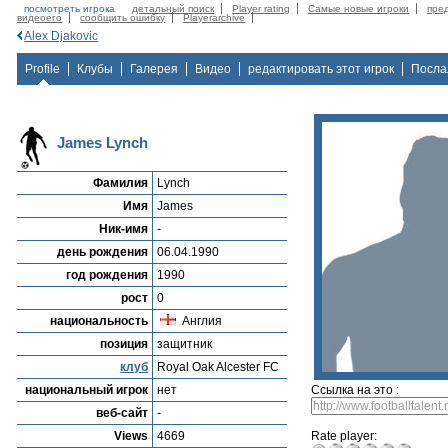
посмотреть игрока
детальный поиск
Player rating
Самые новые игроки
пре
видеоего
сообщить ошибку
Playerarchive
Alex Djakovic
Profile
Клубы
Галерея
Видео
редактировать этот игрок
Посла
James Lynch
Фамилия
Lynch
Имя
James
Ник-имя
-
день рождения
06.04.1990
год рождения
1990
рост
0
национальность
Англия
позиция
защитник
клуб
Royal Oak Alcester FC
национальный игрок
нет
Ссылка на это :
веб-сайт
-
Views
4669
Rate player: