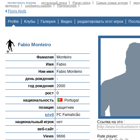
посмотреть игрока
детальный поиск
Player rating
Самые новые игроки
пре
видеоего
сообщить ошибку
Playerarchive
Floris Alofs
Profile
Клубы
Галерея
Видео
редактировать этот игрок
Посла
Fabio Monteiro
Фамилия
Monteiro
Имя
Fabio
Ник-имя
Fabio Monteiro
день рождения
-
год рождения
2000
рост
0
национальность
Portugal
позиция
защитник
клуб
FC Famalicão
национальный игрок
нет
Ссылка на это :
веб-сайт
-
Views
9666
Rate player: