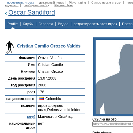
посмотреть игрока
детальный поиск
Player rating
Самые новые игроки
пре
видеоего
сообщить ошибку
Playerarchive
Oscar Sandiford
Profile
Клубы
Галерея
Видео
редактировать этот игрок
Посла
Cristian Camilo Orozco Valdés
Фамилия
Orozco Valdés
Имя
Cristian Camilo
Ник-имя
Cristian Orozco
день рождения
13.07.2008
год рождения
2008
рост
178
национальность
Colombia
позиция
игрок среднего
поля,Defensive midfielder
клуб
Манчестер Юнайтед
Ссылка на это :
национальный
нет
игрок